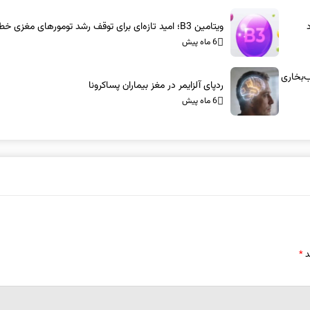
ویتامین B3؛ امید تازه‌ای برای توقف رشد تومورهای مغزی خطرناک
6 ماه پیش
س-آام‌جی: شاسی‌بلندهای ۱۰۰۰ اسب‌بخاری
ردپای آلزایمر در مغز بیماران پساکرونا
6 ماه پیش
د
*