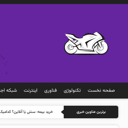
صفحه نخست
تکنولوژی
فناوری
اينترنت
شبكه اجت
خر
برترین عناوین خبری