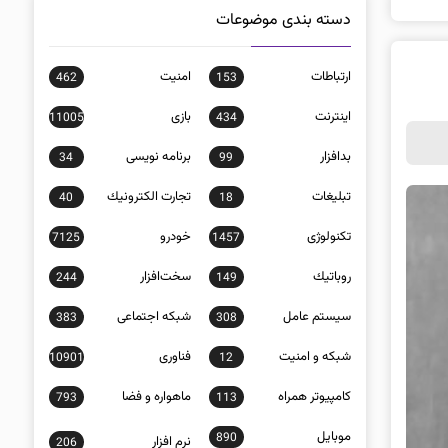
دسته بندی موضوعات
ارتباطات
امنيت
462
153
اينترنت
بازی
11005
434
بدافزار
برنامه نويسی
34
99
تبلیغات
تجارت الكترونيك
40
18
تکنولوژی
خودرو
7125
1457
روباتيك
سخت‌افزار
244
149
سيستم عامل
شبكه اجتماعی
383
308
شبكه و امنيت
فناوری
10901
12
كامپيوتر همراه
ماهواره و فضا
793
113
موبايل
890
نرم افزار
206