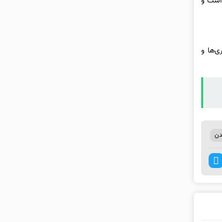
 است و
ی‌ها و
دن