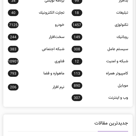
بدافزار
برنامه نويسی
34
99
تبلیغات
تجارت الكترونيك
40
18
تکنولوژی
خودرو
7125
1457
روباتيك
سخت‌افزار
244
149
سيستم عامل
شبكه اجتماعی
383
308
شبكه و امنيت
فناوری
10901
12
كامپيوتر همراه
ماهواره و فضا
793
113
موبايل
890
نرم افزار
206
وب و اينترنت
307
جدیدترین مقالات