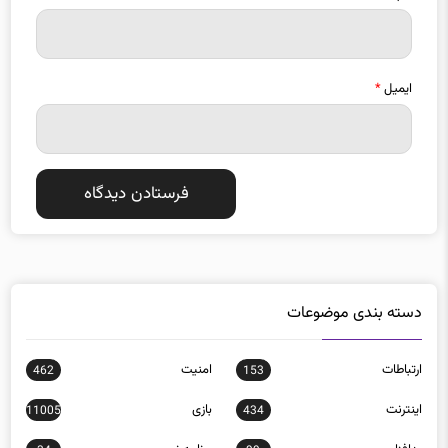
ایمیل
*
دسته بندی موضوعات
ارتباطات
امنيت
462
153
اينترنت
بازی
11005
434