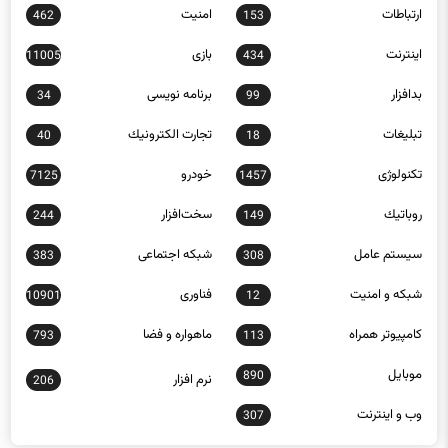
ارتباطات
امنيت
462
153
اينترنت
بازی
11005
434
بدافزار
برنامه نويسی
34
99
تبلیغات
تجارت الكترونيك
40
18
تکنولوژی
خودرو
7125
1457
روباتيك
سخت‌افزار
244
149
سيستم عامل
شبكه اجتماعی
383
308
شبكه و امنيت
فناوری
10901
12
كامپيوتر همراه
ماهواره و فضا
793
113
موبايل
890
نرم افزار
206
وب و اينترنت
307