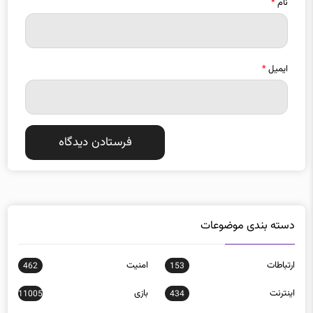
ایمیل
*
دسته بندی موضوعات
ارتباطات
امنيت
462
153
اينترنت
بازی
11005
434
بدافزار
برنامه نويسی
34
99