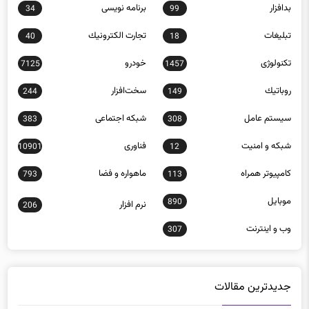
تبلیغات
تجارت الكترونيك
40
18
تکنولوژی
خودرو
7125
1457
روباتيك
سخت‌افزار
244
149
سيستم عامل
شبكه اجتماعی
383
308
شبكه و امنيت
فناوری
10901
12
كامپيوتر همراه
ماهواره و فضا
793
113
موبايل
890
نرم افزار
206
وب و اينترنت
307
جدیدترین مقالات