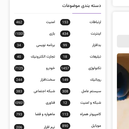
دسته بندی موضوعات
ارتباطات
امنيت
462
153
اينترنت
بازی
11005
434
بدافزار
برنامه نويسی
34
99
تبلیغات
تجارت الكترونيك
40
18
تکنولوژی
خودرو
7125
1457
روباتيك
سخت‌افزار
244
149
سيستم عامل
شبكه اجتماعی
383
308
شبكه و امنيت
فناوری
10901
12
كامپيوتر همراه
ماهواره و فضا
793
113
موبايل
890
نرم افزار
206