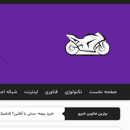
صفحه نخست
تکنولوژی
فناوری
اينترنت
شبكه اجت
خرید بیمه: سنتی یا آنلاین؟ کدامیک
برترین عناوین خبری