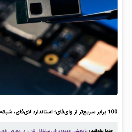
100 برابر سریع‌تر از وای‌فای؛ استاندارد لای‌فای، شبکه مبتنی بر نور منتشر شد
حتما بخوانید :
پژوهشی جدید: برخی مشاغل زنان را در معرض خطر اب