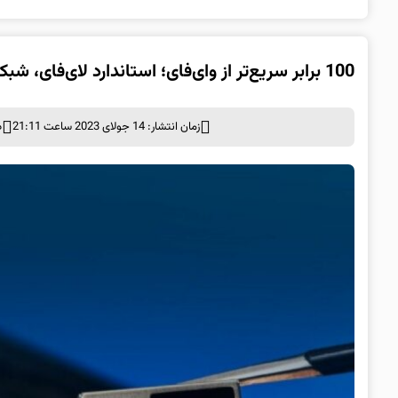
100 برابر سریع‌تر از وای‌فای؛ استاندارد لای‌فای، شبکه مبتنی بر نور منتشر شد
زمان انتشار: 14 جولای 2023 ساعت 21:11
د