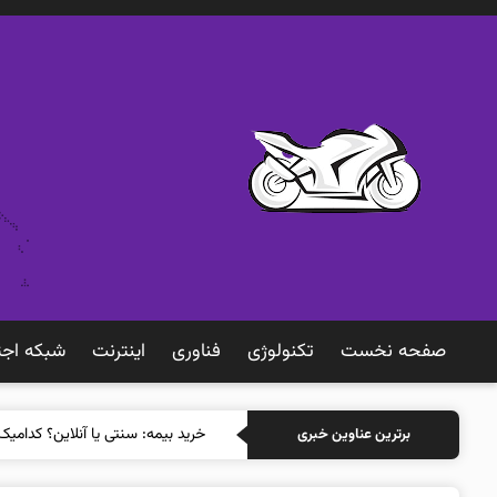
صفحه نخست
تکنولوژی
فناوری
اينترنت
شبكه اجت
خرید بیمه: سنتی یا آنلاین؟ کدامیک
برترین عناوین خبری