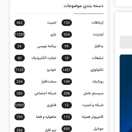
دسته بندی موضوعات
ارتباطات
امنيت
462
153
اينترنت
بازی
11005
434
بدافزار
برنامه نويسی
34
99
تبلیغات
تجارت الكترونيك
40
18
تکنولوژی
خودرو
7125
1457
روباتيك
سخت‌افزار
244
149
سيستم عامل
شبكه اجتماعی
383
308
شبكه و امنيت
فناوری
10901
12
كامپيوتر همراه
ماهواره و فضا
793
113
موبايل
890
نرم افزار
206