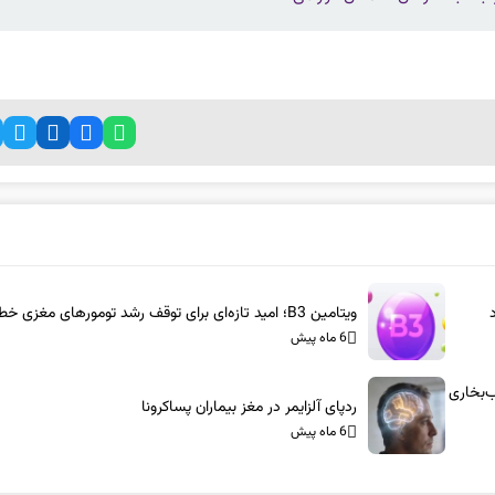
ویتامین B3؛ امید تازه‌ای برای توقف رشد تومورهای مغزی خطرناک
6 ماه پیش
س-آام‌جی: شاسی‌بلندهای ۱۰۰۰ اسب‌بخاری
ردپای آلزایمر در مغز بیماران پساکرونا
6 ماه پیش