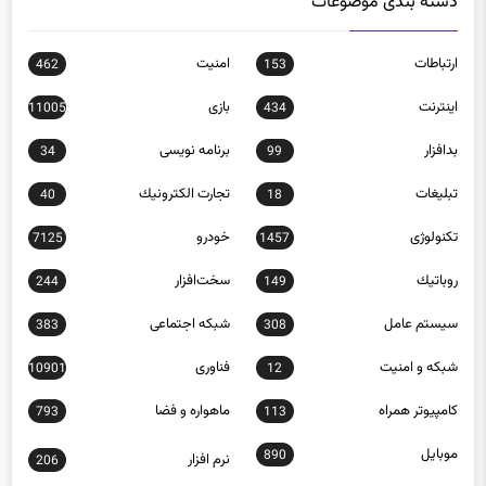
دسته بندی موضوعات
ارتباطات
امنيت
462
153
اينترنت
بازی
11005
434
بدافزار
برنامه نويسی
34
99
تبلیغات
تجارت الكترونيك
40
18
تکنولوژی
خودرو
7125
1457
روباتيك
سخت‌افزار
244
149
سيستم عامل
شبكه اجتماعی
383
308
شبكه و امنيت
فناوری
10901
12
كامپيوتر همراه
ماهواره و فضا
793
113
موبايل
890
نرم افزار
206