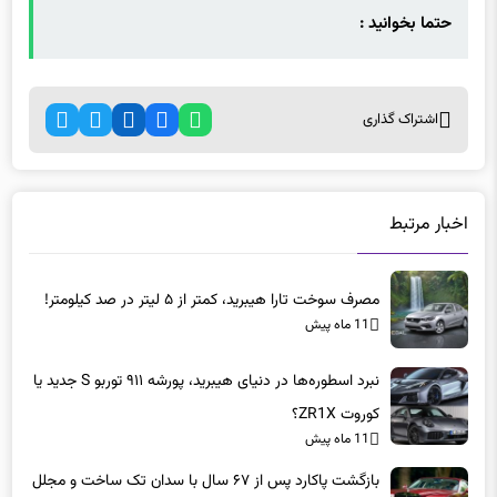
حتما بخوانید :
اشتراک گذاری
اخبار مرتبط
مصرف سوخت تارا هیبرید، کمتر از ۵ لیتر در صد کیلومتر!
11 ماه پیش
نبرد اسطوره‌ها در دنیای هیبرید، پورشه ۹۱۱ توربو S جدید یا
کوروت ZR1X؟
11 ماه پیش
بازگشت پاکارد پس از ۶۷ سال با سدان تک ساخت و مجلل