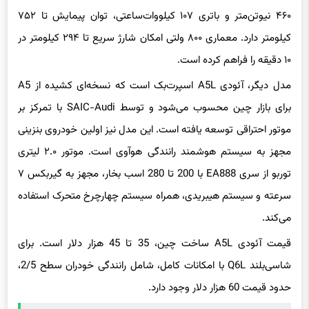
۴۶۰ نیوتن‌متر و باتری ۱۰۷ کیلووات‌ساعتی، توان پیمایش تا ۷۵۲
کیلومتر دارد. معماری ۸۰۰ ولتی امکان شارژ سریع تا ۲۹۴ کیلومتر در
۱۰ دقیقه را فراهم کرده است.
مدل دیگر، آئودی A5L اسپرت‌بک است که نسخه‌ای کشیده از A5
برای بازار چین محسوب می‌شود و توسط SAIC-Audi با تمرکز بر
موتور احتراقی توسعه یافته است. این مدل نیز اولین خودروی بنزینی
مجهز به سیستم هوشمند رانندگی هوآوی است. موتور ۲.۰ لیتری
توربو از سری EA888 با 200 تا 280 اسب بخار، مجهز به گیربکس ۷
سرعته و سیستم هیبریدی، همراه سیستم چهارچرخ متحرک استفاده
می‌کند.
قیمت آئودی A5L ساخت چین، 35 تا 45 هزار دلار است. برای
شاسی‌بلند Q6L با امکانات کامل، شامل رانندگی خودران سطح 2/5،
حدود قیمت 60 هزار دلار وجود دارد.