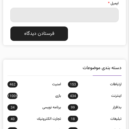
ایمیل
*
دسته بندی موضوعات
ارتباطات
امنيت
462
153
اينترنت
بازی
11005
434
بدافزار
برنامه نويسی
34
99
تبلیغات
تجارت الكترونيك
40
18