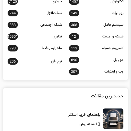
تکنولوژی
خودرو
7125
1457
روباتيك
سخت‌افزار
244
149
سيستم عامل
شبكه اجتماعی
383
308
شبكه و امنيت
فناوری
10901
12
كامپيوتر همراه
ماهواره و فضا
793
113
موبايل
890
نرم افزار
206
وب و اينترنت
307
جدیدترین مقالات
راهنمای خرید اسکنر
1 هفته پیش