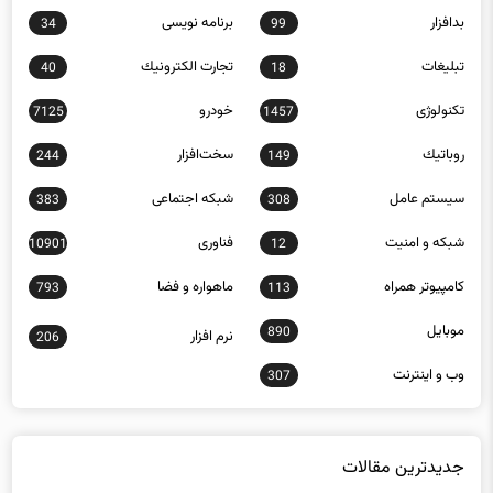
بدافزار
برنامه نويسی
34
99
تبلیغات
تجارت الكترونيك
40
18
تکنولوژی
خودرو
7125
1457
روباتيك
سخت‌افزار
244
149
سيستم عامل
شبكه اجتماعی
383
308
شبكه و امنيت
فناوری
10901
12
كامپيوتر همراه
ماهواره و فضا
793
113
موبايل
890
نرم افزار
206
وب و اينترنت
307
جدیدترین مقالات