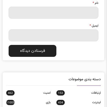
نام
*
ایمیل
*
دسته بندی موضوعات
ارتباطات
امنيت
462
153
اينترنت
بازی
11005
434