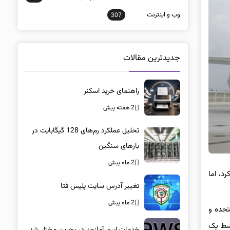
وب و اينترنت
307
جدیدترین مقالات
راهنمای خرید اسکنر
2 هفته پیش
تحلیل عملکرد رم‌های 128 گیگابایت در
بارهای سنگین
2 ماه پیش
ی‌کرد، اما
تغییر آدرس سایت پلیس فتا
2 ماه پیش
لات‌متحده و
ار بگذاریم، یک مدعی جدی باقی می‌ماند: یک بوئینگ ۷۴۷-۸i VIP که توسط یک
خدمات ابری آمازون در بحرین مختل شد