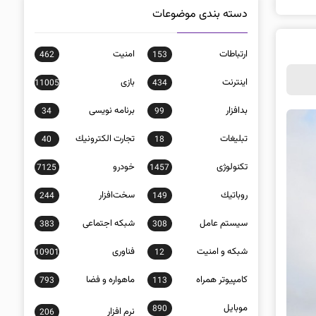
دسته بندی موضوعات
ارتباطات
امنيت
462
153
اينترنت
بازی
11005
434
بدافزار
برنامه نويسی
34
99
تبلیغات
تجارت الكترونيك
40
18
تکنولوژی
خودرو
7125
1457
روباتيك
سخت‌افزار
244
149
سيستم عامل
شبكه اجتماعی
383
308
شبكه و امنيت
فناوری
10901
12
كامپيوتر همراه
ماهواره و فضا
793
113
موبايل
890
نرم افزار
206