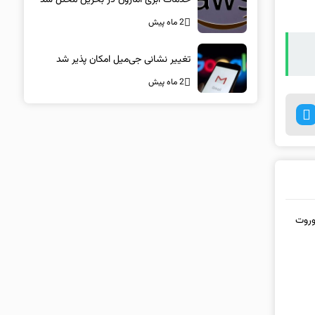
2 ماه پیش
تغییر نشانی جی‌میل امکان پذیر شد
2 ماه پیش
توربو S جدید یا کوروت