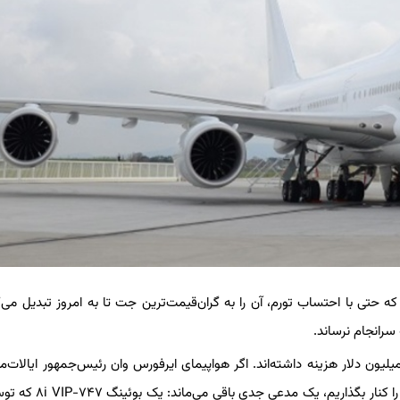
 میلیون دلار در سال ۲۰۰۷ برآورد شده بود که حتی با احتساب تورم، آن را به گران‌قیمت‌ترین جت تا به امروز تبدیل م
 سرانجام نرساند.
ا چند فروند از هواپیماهای خصوصی وجود دارند که بیش از ۳۰۰ میلیون دلار هزینه داشته‌اند. اگر هواپیمای ایرفورس وان رئیس‌جمهور ایا
شایعات تأیید نشده درباره ایرباس A340 میلیاردر روس یعنی عثمانف را کن