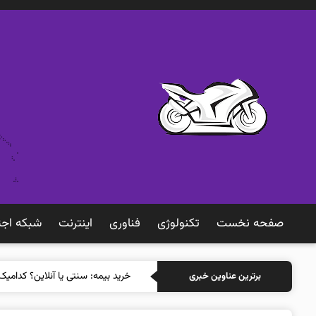
صفحه نخست
تکنولوژی
فناوری
اينترنت
شبكه اجت
خرید بیمه
برترین عناوین خبری