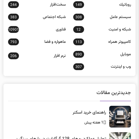
شبكه و امنيت
فناوری
10901
12
كامپيوتر همراه
ماهواره و فضا
793
113
موبايل
890
نرم افزار
206
وب و اينترنت
307
جدیدترین مقالات
راهنمای خرید اسکنر
1 هفته پیش
تحلیل عملکرد رم‌های 128 گیگابایت در بارهای سنگین
2 ماه پیش