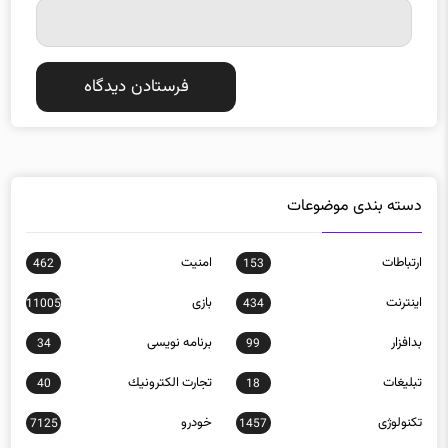
دسته بندی موضوعات
ارتباطات
امنيت
462
153
اينترنت
بازی
11005
434
بدافزار
برنامه نويسی
34
99
تبلیغات
تجارت الكترونيك
40
18
تکنولوژی
خودرو
7125
1457
روباتيك
سخت‌افزار
244
149
سيستم عامل
شبكه اجتماعی
383
308