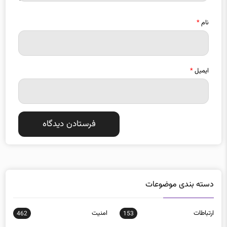
نام
*
ایمیل
*
دسته بندی موضوعات
ارتباطات
امنيت
462
153