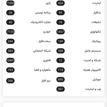
اينترنت
بازی
11005
434
بدافزار
برنامه نويسی
34
99
تبلیغات
تجارت الكترونيك
40
18
تکنولوژی
خودرو
7125
1457
روباتيك
سخت‌افزار
244
149
سيستم عامل
شبكه اجتماعی
383
308
شبكه و امنيت
فناوری
10901
12
كامپيوتر همراه
ماهواره و فضا
793
113
موبايل
890
نرم افزار
206
وب و اينترنت
307