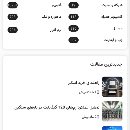
شبكه و امنيت
فناوری
10901
12
كامپيوتر همراه
ماهواره و فضا
793
113
موبايل
890
نرم افزار
206
وب و اينترنت
307
جدیدترین مقالات
راهنمای خرید اسکنر
1 هفته پیش
تحلیل عملکرد رم‌های 128 گیگابایت در بارهای سنگین
2 ماه پیش