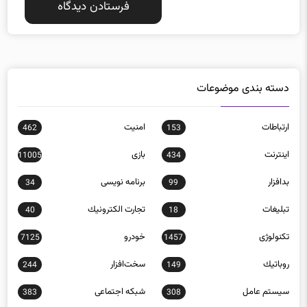
دسته بندی موضوعات
ارتباطات
امنيت
462
153
اينترنت
بازی
11005
434
بدافزار
برنامه نويسی
34
99
تبلیغات
تجارت الكترونيك
40
18
تکنولوژی
خودرو
7125
1457
روباتيك
سخت‌افزار
244
149
سيستم عامل
شبكه اجتماعی
383
308