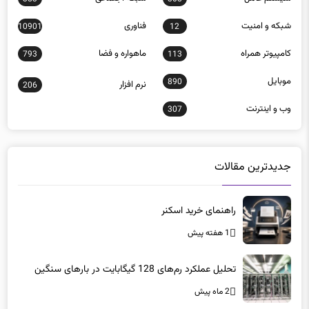
شبكه و امنيت
فناوری
10901
12
كامپيوتر همراه
ماهواره و فضا
793
113
موبايل
890
نرم افزار
206
وب و اينترنت
307
جدیدترین مقالات
راهنمای خرید اسکنر
1 هفته پیش
تحلیل عملکرد رم‌های 128 گیگابایت در بارهای سنگین
2 ماه پیش