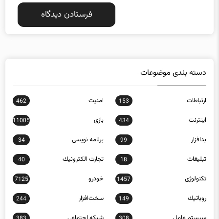
دسته بندی موضوعات
ارتباطات
امنيت
462
153
اينترنت
بازی
11005
434
بدافزار
برنامه نويسی
34
99
تبلیغات
تجارت الكترونيك
40
18
تکنولوژی
خودرو
7125
1457
روباتيك
سخت‌افزار
244
149
سيستم عامل
شبكه اجتماعی
383
308