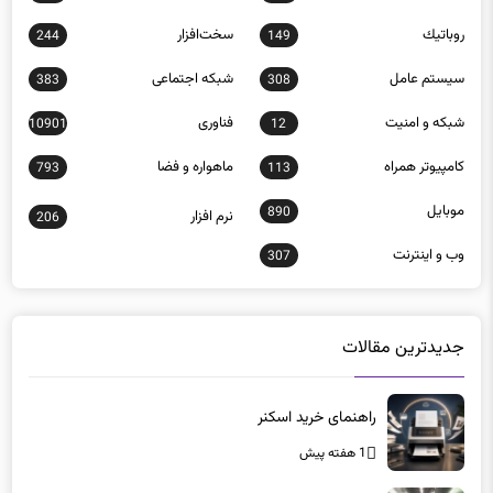
روباتيك
سخت‌افزار
244
149
سيستم عامل
شبكه اجتماعی
383
308
شبكه و امنيت
فناوری
10901
12
كامپيوتر همراه
ماهواره و فضا
793
113
موبايل
890
نرم افزار
206
وب و اينترنت
307
جدیدترین مقالات
راهنمای خرید اسکنر
1 هفته پیش