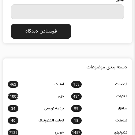
دسته بندی موضوعات
ارتباطات
امنيت
462
153
اينترنت
بازی
11005
434
بدافزار
برنامه نويسی
34
99
تبلیغات
تجارت الكترونيك
40
18
تکنولوژی
خودرو
7125
1457