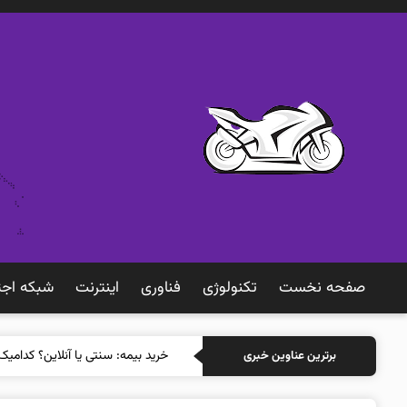
صفحه نخست
تکنولوژی
فناوری
اينترنت
شبكه اجت
خرید بیمه: سنتی یا آنلاین؟ کدامیک
برترین عناوین خبری