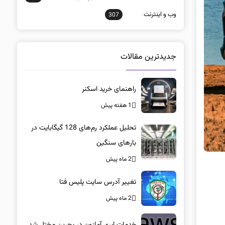
وب و اينترنت
307
جدیدترین مقالات
راهنمای خرید اسکنر
1 هفته پیش
تحلیل عملکرد رم‌های 128 گیگابایت در
بارهای سنگین
2 ماه پیش
تغییر آدرس سایت پلیس فتا
2 ماه پیش
خدمات ابری آمازون در بحرین مختل شد