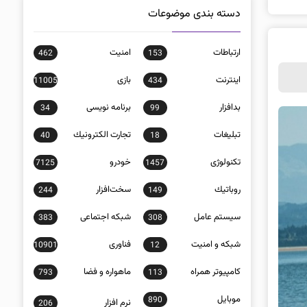
دسته بندی موضوعات
ارتباطات
امنيت
462
153
اينترنت
بازی
11005
434
بدافزار
برنامه نويسی
34
99
تبلیغات
تجارت الكترونيك
40
18
تکنولوژی
خودرو
7125
1457
روباتيك
سخت‌افزار
244
149
سيستم عامل
شبكه اجتماعی
383
308
شبكه و امنيت
فناوری
10901
12
كامپيوتر همراه
ماهواره و فضا
793
113
موبايل
890
نرم افزار
206