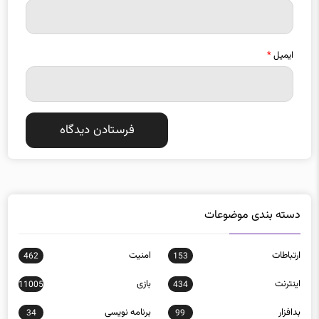
ایمیل
*
دسته بندی موضوعات
ارتباطات
امنيت
462
153
اينترنت
بازی
11005
434
بدافزار
برنامه نويسی
34
99