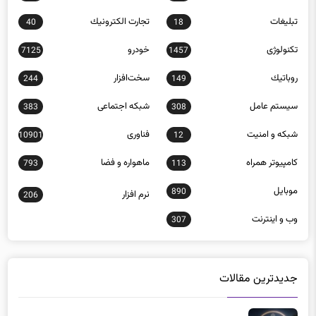
تبلیغات
تجارت الكترونيك
40
18
تکنولوژی
خودرو
7125
1457
روباتيك
سخت‌افزار
244
149
سيستم عامل
شبكه اجتماعی
383
308
شبكه و امنيت
فناوری
10901
12
كامپيوتر همراه
ماهواره و فضا
793
113
موبايل
890
نرم افزار
206
وب و اينترنت
307
جدیدترین مقالات