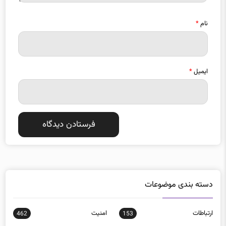
نام
*
ایمیل
*
دسته بندی موضوعات
ارتباطات
امنيت
462
153