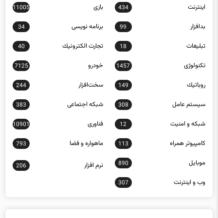
اينترنت
بازی
11005
434
بدافزار
برنامه نويسی
34
99
تبلیغات
تجارت الكترونيك
40
18
تکنولوژی
خودرو
7125
1457
روباتيك
سخت‌افزار
244
149
سيستم عامل
شبكه اجتماعی
383
308
شبكه و امنيت
فناوری
10901
12
كامپيوتر همراه
ماهواره و فضا
793
113
موبايل
890
نرم افزار
206
وب و اينترنت
307