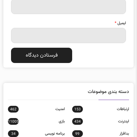
ایمیل
*
دسته بندی موضوعات
ارتباطات
امنيت
462
153
اينترنت
بازی
11005
434
بدافزار
برنامه نويسی
34
99
تبلیغات
تجارت الكترونيك
40
18