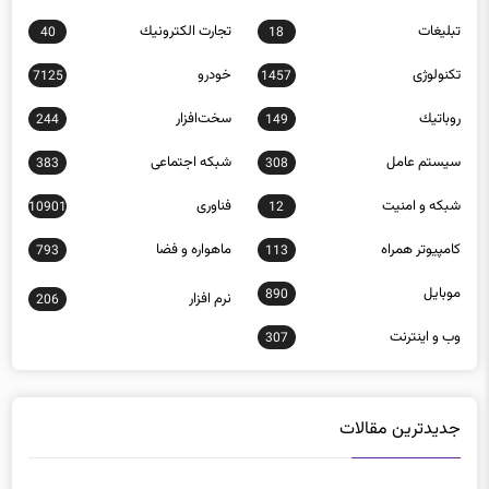
تکنولوژی
خودرو
7125
1457
روباتيك
سخت‌افزار
244
149
سيستم عامل
شبكه اجتماعی
383
308
شبكه و امنيت
فناوری
10901
12
كامپيوتر همراه
ماهواره و فضا
793
113
موبايل
890
نرم افزار
206
وب و اينترنت
307
جدیدترین مقالات
راهنمای خرید اسکنر