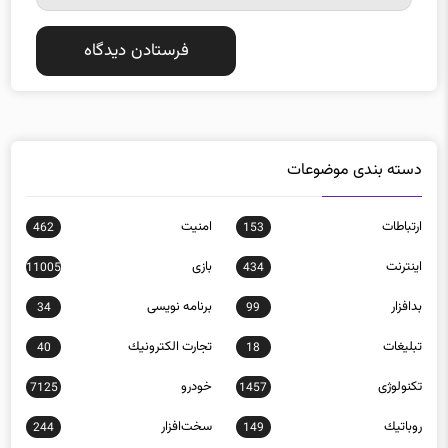
دسته بندی موضوعات
ارتباطات
امنيت
462
153
اينترنت
بازی
11005
434
بدافزار
برنامه نويسی
34
99
تبلیغات
تجارت الكترونيك
40
18
تکنولوژی
خودرو
7125
1457
روباتيك
سخت‌افزار
244
149