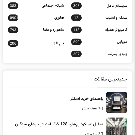
سيستم عامل
شبكه اجتماعی
383
308
شبكه و امنيت
فناوری
10901
12
كامپيوتر همراه
ماهواره و فضا
793
113
موبايل
890
نرم افزار
206
وب و اينترنت
307
جدیدترین مقالات
راهنمای خرید اسکنر
1 هفته پیش
تحلیل عملکرد رم‌های 128 گیگابایت در بارهای سنگین
2 ماه پیش