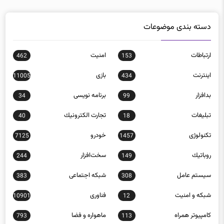
دسته بندی موضوعات
ارتباطات
امنيت
462
153
اينترنت
بازی
11005
434
بدافزار
برنامه نويسی
34
99
تبلیغات
تجارت الكترونيك
40
18
تکنولوژی
خودرو
7125
1457
روباتيك
سخت‌افزار
244
149
سيستم عامل
شبكه اجتماعی
383
308
شبكه و امنيت
فناوری
10901
12
كامپيوتر همراه
ماهواره و فضا
793
113