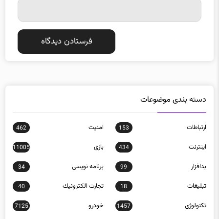
دسته بندی موضوعات
ارتباطات
امنيت
462
153
اينترنت
بازی
11005
434
بدافزار
برنامه نويسی
34
99
تبلیغات
تجارت الكترونيك
40
18
تکنولوژی
خودرو
7125
1457