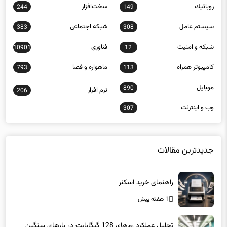
روباتيك
سخت‌افزار
244
149
سيستم عامل
شبكه اجتماعی
383
308
شبكه و امنيت
فناوری
10901
12
كامپيوتر همراه
ماهواره و فضا
793
113
موبايل
890
نرم افزار
206
وب و اينترنت
307
جدیدترین مقالات
راهنمای خرید اسکنر
1 هفته پیش
تحلیل عملکرد رم‌های 128 گیگابایت در بارهای سنگین