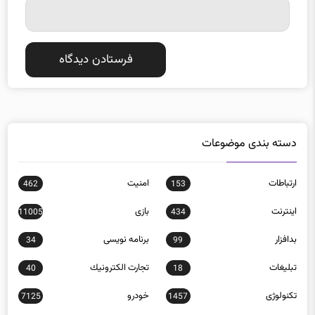
دسته بندی موضوعات
ارتباطات
امنيت
462
153
اينترنت
بازی
11005
434
بدافزار
برنامه نويسی
34
99
تبلیغات
تجارت الكترونيك
40
18
تکنولوژی
خودرو
7125
1457