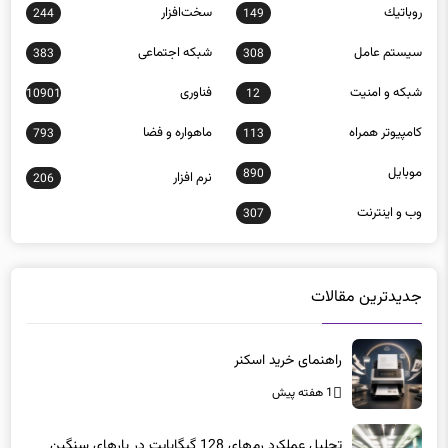
روباتيك
سخت‌افزار
244
149
سيستم عامل
شبكه اجتماعی
383
308
شبكه و امنيت
فناوری
10901
12
كامپيوتر همراه
ماهواره و فضا
793
113
موبايل
890
نرم افزار
206
وب و اينترنت
307
جدیدترین مقالات
راهنمای خرید اسکنر
1 هفته پیش
تحلیل عملکرد رم‌های 128 گیگابایت در بارهای سنگین