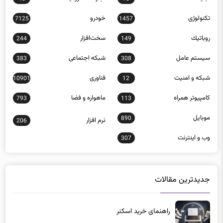
تکنولوژی
خودرو
7125
1457
روباتيك
سخت‌افزار
244
149
سيستم عامل
شبكه اجتماعی
383
308
شبكه و امنيت
فناوری
10901
12
كامپيوتر همراه
ماهواره و فضا
793
113
موبايل
890
نرم افزار
206
وب و اينترنت
307
جدیدترین مقالات
راهنمای خرید اسکنر