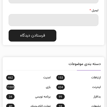
ایمیل
*
دسته بندی موضوعات
ارتباطات
امنيت
462
153
اينترنت
بازی
11005
434
بدافزار
برنامه نويسی
34
99
تبلیغات
تجارت الكترونيك
40
18