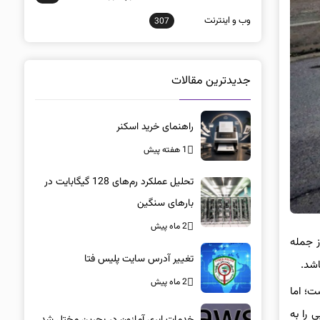
وب و اينترنت
307
جدیدترین مقالات
راهنمای خرید اسکنر
1 هفته پیش
تحلیل عملکرد رم‌های 128 گیگابایت در
بارهای سنگین
2 ماه پیش
پشن های جدید از جمله
تغییر آدرس سایت پلیس فتا
2 ماه پیش
ت؛ اما
یی را به
خدمات ابری آمازون در بحرین مختل شد