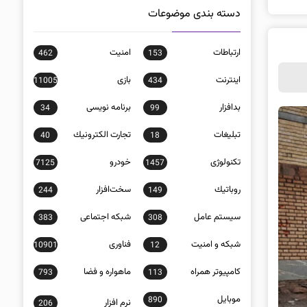
دسته بندی موضوعات
ارتباطات
امنيت
462
153
اينترنت
بازی
11005
434
بدافزار
برنامه نويسی
34
99
تبلیغات
تجارت الكترونيك
40
18
تکنولوژی
خودرو
7125
1457
روباتيك
سخت‌افزار
244
149
سيستم عامل
شبكه اجتماعی
383
308
شبكه و امنيت
فناوری
10901
12
كامپيوتر همراه
ماهواره و فضا
793
113
موبايل
890
نرم افزار
206