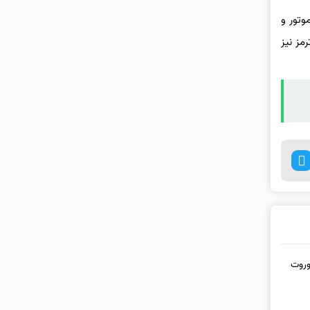
دی موتور و
مز نیز
توربو S جدید یا کوروت