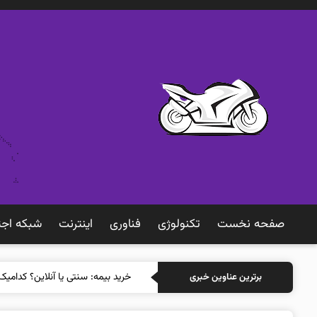
صفحه نخست
تکنولوژی
فناوری
اينترنت
شبكه اجت
خرید بیمه
برترین عناوین خبری