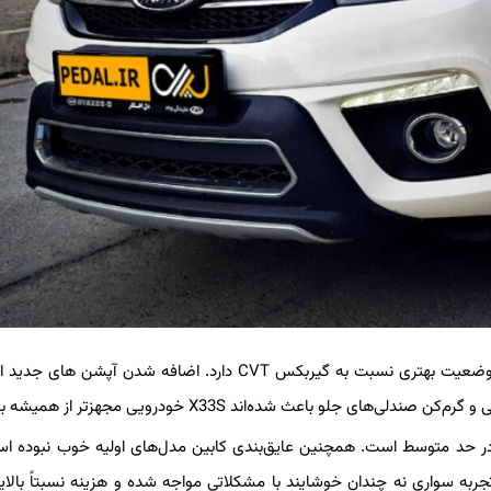
نسخه X33S AT این خودرو نیز به گیربکس اتوماتیک مجهز شده و وضعیت بهتری نسبت به گیربکس CVT دارد. اضافه شدن آ
لو باعث شده‌اند X33S خودرویی مجهزتر از همیشه باشد.
ر حد متوسط است. همچنین عایق‌بندی کابین مدل‌های اولیه خوب نبوده اس
 مربوط باشد که علاوه بر تجربه سواری نه چندان خوشایند با مشکلاتی مواجه شده و هزینه نسبتاً بالا