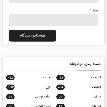
ایمیل
*
دسته بندی موضوعات
ارتباطات
امنيت
462
153
اينترنت
بازی
11005
434
بدافزار
برنامه نويسی
34
99
تبلیغات
تجارت الكترونيك
40
18