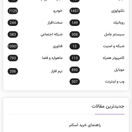
تکنولوژی
خودرو
7125
1457
روباتيك
سخت‌افزار
244
149
سيستم عامل
شبكه اجتماعی
383
308
شبكه و امنيت
فناوری
10901
12
كامپيوتر همراه
ماهواره و فضا
793
113
موبايل
890
نرم افزار
206
وب و اينترنت
307
جدیدترین مقالات
راهنمای خرید اسکنر