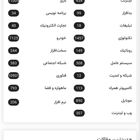
اينترنت
بازی
11005
434
بدافزار
برنامه نويسی
34
99
تبلیغات
تجارت الكترونيك
40
18
تکنولوژی
خودرو
7125
1457
روباتيك
سخت‌افزار
244
149
سيستم عامل
شبكه اجتماعی
383
308
شبكه و امنيت
فناوری
10901
12
كامپيوتر همراه
ماهواره و فضا
793
113
موبايل
890
نرم افزار
206
وب و اينترنت
307
جدیدترین مقالات