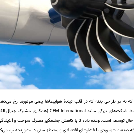
ی که نه در طراحی بدنه که در قلب تپندهٔ هواپیماها یعنی موتورها رخ می‌ده
جدیدی از موتورها با عنون اوپن فن (Open Fan) یا روتور باز که توسط شرکت‌های بزرگی مانند CFM International (هم
ای موتورهای پایدار) در حال توسعه است، وعده داده تا با کاهش چشمگیر مصرف سوخت و آلایندگی
د که صنعت هوانوردی با فشارهای اقتصادی و محیط‌زیستی دست‌وپنجه نرم می‌کن