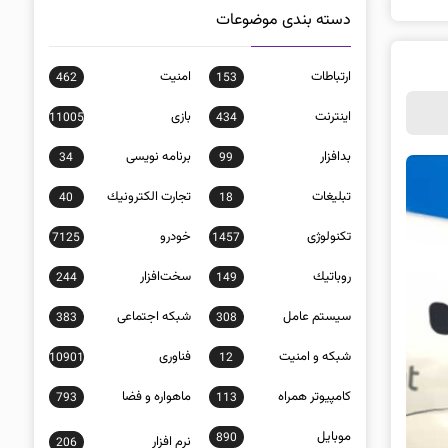
دسته بندی موضوعات
ارتباطات
امنيت
462
153
اينترنت
بازی
11005
434
بدافزار
برنامه نويسی
34
99
تبلیغات
تجارت الكترونيك
40
18
تکنولوژی
خودرو
7125
1457
روباتيك
سخت‌افزار
244
149
سيستم عامل
شبكه اجتماعی
383
308
شبكه و امنيت
فناوری
10901
12
كامپيوتر همراه
ماهواره و فضا
793
113
موبايل
890
نرم افزار
206