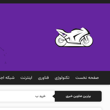
صفحه نخست
تکنولوژی
فناوری
اينترنت
شبكه اجت
خرید بیمه: سنتی یا آن
برترین عناوین خبری