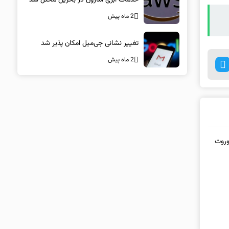
2 ماه پیش
تغییر نشانی جی‌میل امکان پذیر شد
2 ماه پیش
توربو S جدید یا کوروت