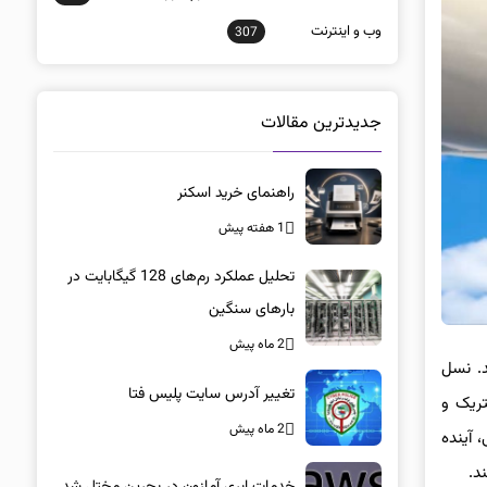
وب و اينترنت
307
جدیدترین مقالات
راهنمای خرید اسکنر
1 هفته پیش
تحلیل عملکرد رم‌های 128 گیگابایت در
بارهای سنگین
2 ماه پیش
د. نسل
تغییر آدرس سایت پلیس فتا
کاری مشترک جنرال الکتریک و
2 ماه پیش
، آینده
د.
خدمات ابری آمازون در بحرین مختل شد