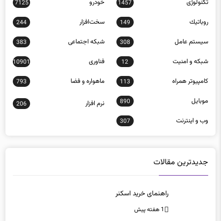
تکنولوژی
خودرو
7125
1457
روباتيك
سخت‌افزار
244
149
سيستم عامل
شبكه اجتماعی
383
308
شبكه و امنيت
فناوری
10901
12
كامپيوتر همراه
ماهواره و فضا
793
113
موبايل
890
نرم افزار
206
وب و اينترنت
307
جدیدترین مقالات
راهنمای خرید اسکنر
1 هفته پیش