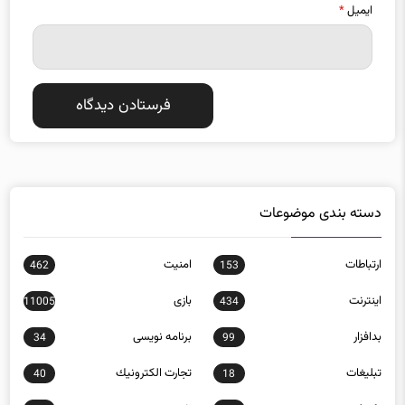
ایمیل
*
دسته بندی موضوعات
ارتباطات
امنيت
462
153
اينترنت
بازی
11005
434
بدافزار
برنامه نويسی
34
99
تبلیغات
تجارت الكترونيك
40
18