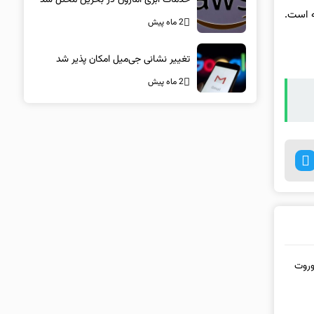
ه است.
2 ماه پیش
تغییر نشانی جی‌میل امکان پذیر شد
2 ماه پیش
توربو S جدید یا کوروت