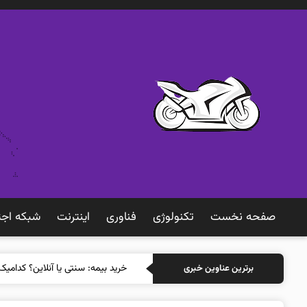
صفحه نخست
تکنولوژی
فناوری
اينترنت
شبكه اجت
خرید
برترین عناوین خبری