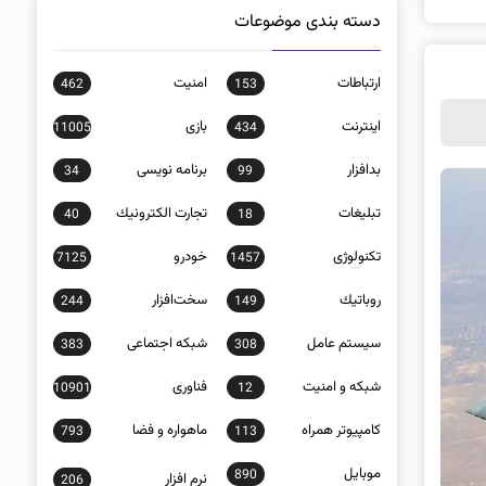
دسته بندی موضوعات
ارتباطات
امنيت
462
153
اينترنت
بازی
11005
434
بدافزار
برنامه نويسی
34
99
تبلیغات
تجارت الكترونيك
40
18
تکنولوژی
خودرو
7125
1457
روباتيك
سخت‌افزار
244
149
سيستم عامل
شبكه اجتماعی
383
308
شبكه و امنيت
فناوری
10901
12
كامپيوتر همراه
ماهواره و فضا
793
113
موبايل
890
نرم افزار
206