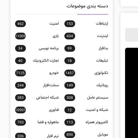
دسته بندی موضوعات
ارتباطات
امنيت
462
153
اينترنت
بازی
11005
434
بدافزار
برنامه نويسی
34
99
تبلیغات
تجارت الكترونيك
40
18
تکنولوژی
خودرو
7125
1457
روباتيك
سخت‌افزار
244
149
سيستم عامل
شبكه اجتماعی
383
308
شبكه و امنيت
فناوری
10901
12
كامپيوتر همراه
ماهواره و فضا
793
113
موبايل
890
نرم افزار
206