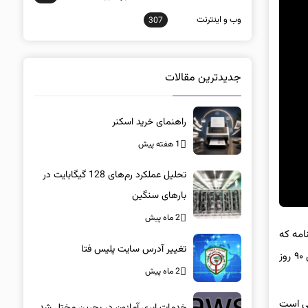
وب و اينترنت
307
جدیدترین مقالات
راهنمای خرید اسکنر
1 هفته پیش
تحلیل عملکرد رم‌های 128 گیگابایت در
بارهای سنگین
2 ماه پیش
تغییر آدرس سایت پلیس فتا
، فعال می‌شود، شامل پنج مدل از پرفروش‌ترین خودروهای سدان و کراس‌اوور این برند با قیمت قطعی و موعد تحویل ۹۰ روز
2 ماه پیش
ی است
خدمات ابری آمازون در بحرین مختل شد