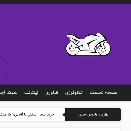
صفحه نخست
تکنولوژی
فناوری
اينترنت
شبكه اجت
خرید بیمه: سنتی یا آنلاین؟ کدامیک
برترین عناوین خبری