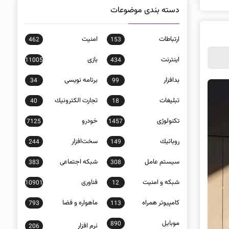
دسته بندی موضوعات
ارتباطات
امنيت
462
153
اينترنت
بازی
11005
434
بدافزار
برنامه نويسی
34
99
تبلیغات
تجارت الكترونيك
40
18
تکنولوژی
خودرو
7125
1457
روباتيك
سخت‌افزار
244
149
سيستم عامل
شبكه اجتماعی
383
308
شبكه و امنيت
فناوری
10901
12
كامپيوتر همراه
ماهواره و فضا
793
113
موبايل
890
نرم افزار
206