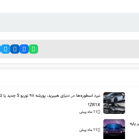
نبرد اسطوره‌ها در دنیای هیبرید، پورشه ۹۱۱ 
ZR1X؟
11 ماه پیش
بر پایه
11 ماه پیش