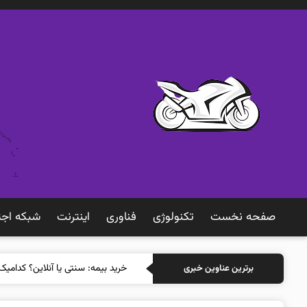
صفحه نخست
تکنولوژی
فناوری
اينترنت
شبكه اجت
خرید بیمه: سنتی یا آنلاین؟ کدامیک
برترین عناوین خبری