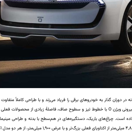
س بدنه در دوران گذار به خودروهای برقی را فریاد می‌زند و با طراحی کاملاً متفاوت 
رقیب هم‌خانواده‌ای مانند فولکس‌واگن ID.7 متمایز می‌شود. طراحی بیرونی ویژن O با خطوط تیز و سطوح صاف، فاصلهٔ زیادی از محصولا
داده است. چراغ‌های باریک، دستگیره‌های درِ هم‌سطح با بدنه و طراحی مینیما
ظاهری مدرن و آیرودینامیک به آن بخشیده‌اند. این کانسپت با طول ۴,۸۵۰ میلی‌متر از اکتاویای فعلی بزرگ‌تر و با عرض ۱,۹۰۰