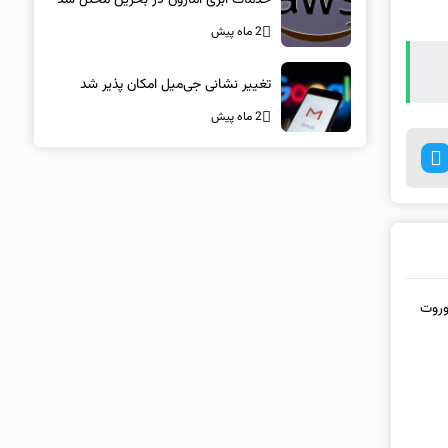
2 ماه پیش
تغییر نشانی جی‌میل امکان پذیر شد
2 ماه پیش
توربو S جدید یا کوروت