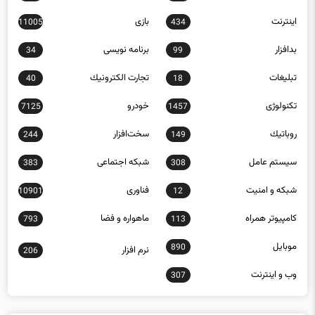
اينترنت
بازی
11005
434
بدافزار
برنامه نويسی
34
99
تبلیغات
تجارت الكترونيك
40
18
تکنولوژی
خودرو
7125
1457
روباتيك
سخت‌افزار
244
149
سيستم عامل
شبكه اجتماعی
383
308
شبكه و امنيت
فناوری
10901
12
كامپيوتر همراه
ماهواره و فضا
793
113
موبايل
890
نرم افزار
206
وب و اينترنت
307