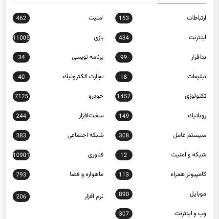
ارتباطات
امنيت
462
153
اينترنت
بازی
11005
434
بدافزار
برنامه نويسی
34
99
تبلیغات
تجارت الكترونيك
40
18
تکنولوژی
خودرو
7125
1457
روباتيك
سخت‌افزار
244
149
سيستم عامل
شبكه اجتماعی
383
308
شبكه و امنيت
فناوری
10901
12
كامپيوتر همراه
ماهواره و فضا
793
113
موبايل
890
نرم افزار
206
وب و اينترنت
307