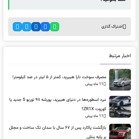
اشتراک گذاری
اخبار مرتبط
مصرف سوخت تارا هیبرید، کمتر از ۵ لیتر در صد کیلومتر!
11 ماه پیش
نبرد اسطوره‌ها در دنیای هیبرید، پورشه ۹۱۱ توربو S جدید یا
کوروت ZR1X؟
11 ماه پیش
بازگشت پاکارد پس از ۶۷ سال با سدان تک ساخت و مجلل
بر پایه بنتلی