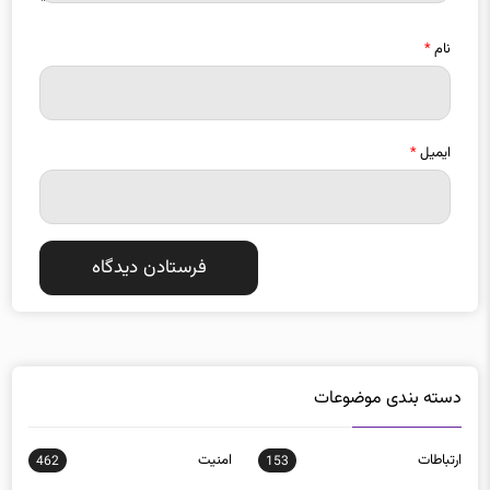
نام
*
ایمیل
*
دسته بندی موضوعات
ارتباطات
امنيت
462
153