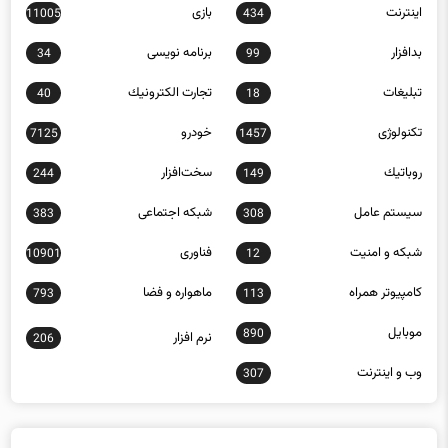
اينترنت
بازی
11005
434
بدافزار
برنامه نويسی
34
99
تبلیغات
تجارت الكترونيك
40
18
تکنولوژی
خودرو
7125
1457
روباتيك
سخت‌افزار
244
149
سيستم عامل
شبكه اجتماعی
383
308
شبكه و امنيت
فناوری
10901
12
كامپيوتر همراه
ماهواره و فضا
793
113
موبايل
890
نرم افزار
206
وب و اينترنت
307