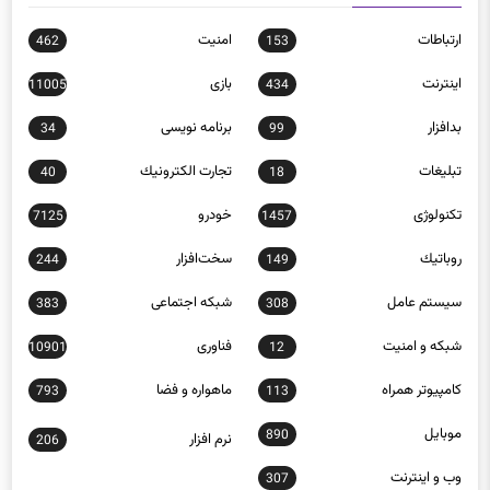
ارتباطات
امنيت
462
153
اينترنت
بازی
11005
434
بدافزار
برنامه نويسی
34
99
تبلیغات
تجارت الكترونيك
40
18
تکنولوژی
خودرو
7125
1457
روباتيك
سخت‌افزار
244
149
سيستم عامل
شبكه اجتماعی
383
308
شبكه و امنيت
فناوری
10901
12
كامپيوتر همراه
ماهواره و فضا
793
113
موبايل
890
نرم افزار
206
وب و اينترنت
307