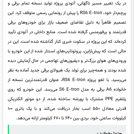
در یک تغییر مسیر ناگهانی، آئودی پروژه تولید نسخه تمام برقی و
پرچم‌دار خود، RS6 E-tron را پیش از رونمایی رسمی متوقف کرد. این
تصمیم ظاهراً به دلیل تقاضای ضعیف بازار برای خودروهای برقی
قدرتمند و پرفورمنس گرفته شده است. منابع داخلی در آئودی تأیید
کرده‌اند که این پروژه در سکوت خبری کنار گذاشته شده است. این در
حالی است که پیش‌ازاین، پروتوتایپ‌های استتار شده از این خودرو با
ورودی‌های هوای بزرگ‌تر و دیفیوزرهای تهاجمی در حال آزمایش دیده
شده بودند و همه‌چیز برای تولد یک هیولای برقی جدید آماده به نظر
می‌رسید. با لغو پروژه RS6 E-tron، عنوان قدرتمندترین نسخه از
خانواده A6 برقی به مدل S6 E-tron می‌رسد. این خودرو که روی
پلتفرم PPE مشترک با پورشه ساخته شده، از دو موتور الکتریکی
قدرتی معادل ۵۵۰ اسب بخار دریافت می‌کند و با پک باتری ۱۰۰
کیلووات ساعتی خود، بردی بین ۶۴۰ تا ۶۷۰ کیلومتر ارائه می‌دهد.
حتما بخوانید :