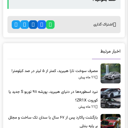
اشتراک گذاری
اخبار مرتبط
مصرف سوخت تارا هیبرید، کمتر از ۵ لیتر در صد کیلومتر!
11 ماه پیش
نبرد اسطوره‌ها در دنیای هیبرید، پورشه ۹۱۱ توربو S جدید یا
کوروت ZR1X؟
11 ماه پیش
بازگشت پاکارد پس از ۶۷ سال با سدان تک ساخت و مجلل
بر پایه بنتلی