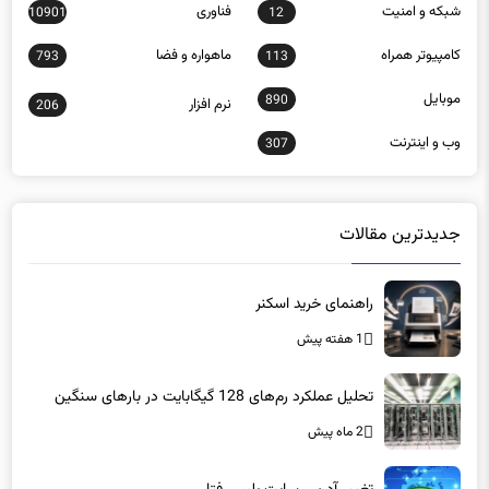
شبكه و امنيت
فناوری
10901
12
كامپيوتر همراه
ماهواره و فضا
793
113
موبايل
890
نرم افزار
206
وب و اينترنت
307
جدیدترین مقالات
راهنمای خرید اسکنر
1 هفته پیش
تحلیل عملکرد رم‌های 128 گیگابایت در بارهای سنگین
2 ماه پیش