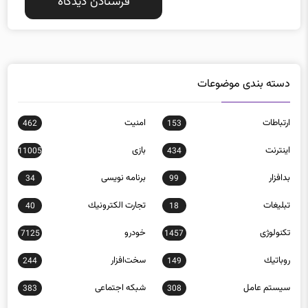
دسته بندی موضوعات
ارتباطات
امنيت
462
153
اينترنت
بازی
11005
434
بدافزار
برنامه نويسی
34
99
تبلیغات
تجارت الكترونيك
40
18
تکنولوژی
خودرو
7125
1457
روباتيك
سخت‌افزار
244
149
سيستم عامل
شبكه اجتماعی
383
308