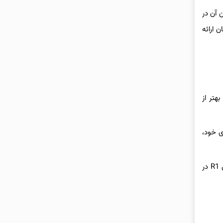
ن آن در
 رایگان ارائه
 بهتر از
ای خود،
با این حال، یکی از محدودیت‌های قابل توجه مدل‌های دیپ‌سیک، اعمال فیلترینگ از سوی نهادهای ناظر بر اینترنت در چین است. برای نمونه، مدل R1 در