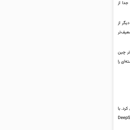
 جدا از
یگر از
عیف‌تر
تر چین
‌ای را
DeepSeek Cha را در آبان ۱۴۰۲ ( نوامبر ۲۰۲۳ ) معرفی کرد. با
هار گذشته از نسل دوم مدل‌های خود تحت عنوان DeepSeek-V2