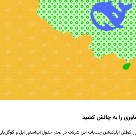
نوعی چینی «دیپ‌سیک» (DeepSeek) اخیراً با قرار گرفتن اپلیکیشن چت‌بات این شرکت در صدر جدول اپ‌استور اپل و گوگل