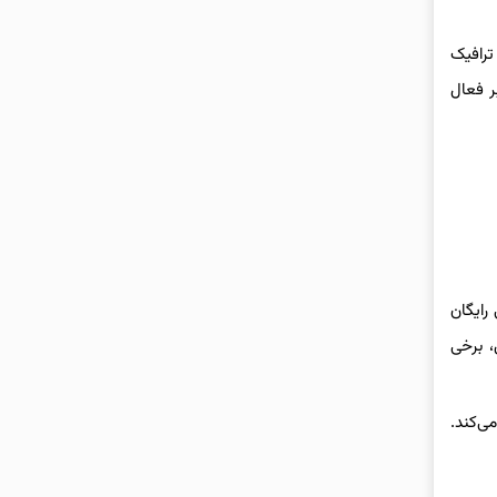
 سردبیر Similarweb، اعلام کرد که علی‌رغم کاهش ۲۵ درصدی ترافیک
سه با ChatGPT که در همان ماه از ۵۰۰ میلیون کاربر فعال
رایگان
، برخی
ی‌کند.