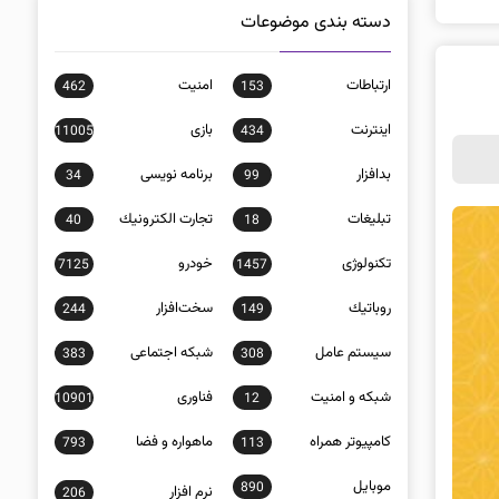
دسته بندی موضوعات
ارتباطات
امنيت
462
153
اينترنت
بازی
11005
434
بدافزار
برنامه نويسی
34
99
تبلیغات
تجارت الكترونيك
40
18
تکنولوژی
خودرو
7125
1457
روباتيك
سخت‌افزار
244
149
سيستم عامل
شبكه اجتماعی
383
308
شبكه و امنيت
فناوری
10901
12
كامپيوتر همراه
ماهواره و فضا
793
113
موبايل
890
نرم افزار
206