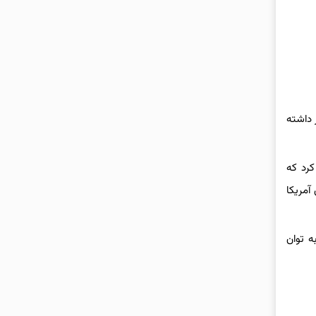
 داشته
کرد که
ای آمریکا
کرد و گفت مدل‌های استدلالی مانند R1 از آنجا که به توان