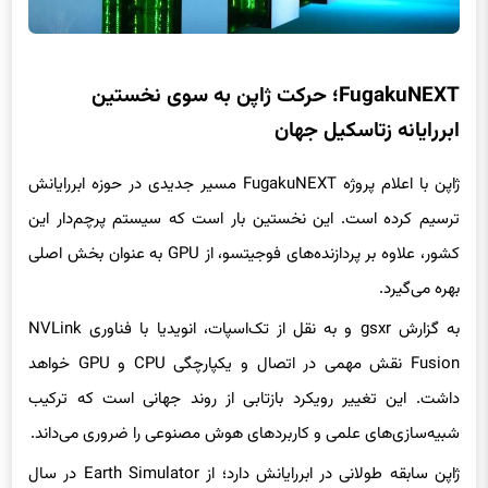
FugakuNEXT؛ حرکت ژاپن به سوی نخستین
ابررایانه زتاسکیل جهان
ژاپن با اعلام پروژه FugakuNEXT مسیر جدیدی در حوزه ابررایانش
ترسیم کرده است. این نخستین بار است که سیستم پرچم‌دار این
کشور، علاوه بر پردازنده‌های فوجیتسو، از GPU به عنوان بخش اصلی
بهره می‌گیرد.
به گزارش gsxr و به نقل از تک‌اسپات، انویدیا با فناوری NVLink
Fusion نقش مهمی در اتصال و یکپارچگی CPU و GPU خواهد
داشت. این تغییر رویکرد بازتابی از روند جهانی است که ترکیب
شبیه‌سازی‌های علمی و کاربردهای هوش مصنوعی را ضروری می‌داند.
ژاپن سابقه طولانی در ابررایانش دارد؛ از Earth Simulator در سال