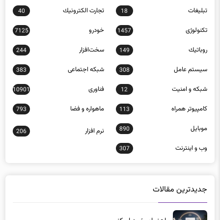
تبلیغات
تجارت الكترونيك
40
18
تکنولوژی
خودرو
7125
1457
روباتيك
سخت‌افزار
244
149
سيستم عامل
شبكه اجتماعی
383
308
شبكه و امنيت
فناوری
10901
12
كامپيوتر همراه
ماهواره و فضا
793
113
موبايل
890
نرم افزار
206
وب و اينترنت
307
جدیدترین مقالات