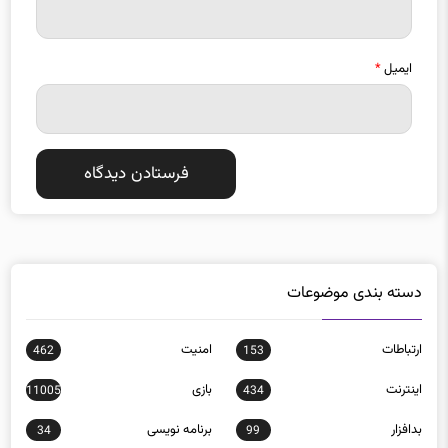
ایمیل
*
دسته بندی موضوعات
ارتباطات
امنيت
462
153
اينترنت
بازی
11005
434
بدافزار
برنامه نويسی
34
99