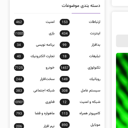
دسته بندی موضوعات
ارتباطات
امنيت
462
153
اينترنت
بازی
11005
434
بدافزار
برنامه نويسی
34
99
تبلیغات
تجارت الكترونيك
40
18
تکنولوژی
خودرو
7125
1457
روباتيك
سخت‌افزار
244
149
سيستم عامل
شبكه اجتماعی
383
308
شبكه و امنيت
فناوری
10901
12
كامپيوتر همراه
ماهواره و فضا
793
113
موبايل
890
نرم افزار
206