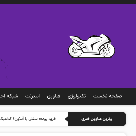
صفحه نخست
تکنولوژی
فناوری
اينترنت
شبكه اجت
خرید بیمه: سنت
برترین عناوین خبری