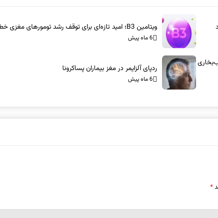
ویتامین B3؛ امید تازه‌ای برای توقف رشد تومورهای مغزی خطرناک
6 ماه پیش
س-آام‌جی: شاسی‌بلندهای ۱۰۰۰ اسب‌بخاری
ردپای آلزایمر در مغز بیماران پساکرونا
6 ماه پیش
د
*