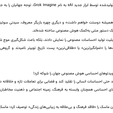
در روزهای اخیر، ایلان ماسک با انتشار چند ویدئوی هوش مصنوعی تولیدشده توسط ابزار جدید xAI به نام k Imagine
مله «همیشه دوستت خواهم داشت» و دیگری چهره بازیگر معروف، سیدنی سوئینی،
 یک دستور متنی به‌کمک هوش مصنوعی ساخته شده‌اند.
analyticsin، این ویدئوها نه تنها قابلیت تولید احساسات مصنوعی را نمایش دادند، بلکه باعث شکل‌گیری مو
را «غم‌انگیزترین» یا «طلاقی‌ترین» پست تاریخ توییتر نامیدند و گروهی 
حتی احساسات انسانی را تقلید کند و فضایی برای تعاملات تازه و خلاقانه در
اشت‌های احساسی همچنان وابسته به فرهنگ، زمینه اجتماعی و ذهنیت مخاطبان
جسته، Joyce Carol Oates، با لحنی تند ایلان ماسک را «فاقد فرهنگ و بی‌علاقه به زیبایی‌های زندگی» توصیف کرد؛ م