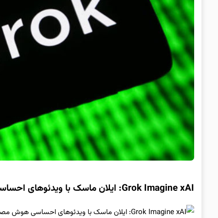
Grok Imagine xAI: ایلان ماسک با ویدئوهای احساسی هوش مصنوعی جهان را شوکه کرد!