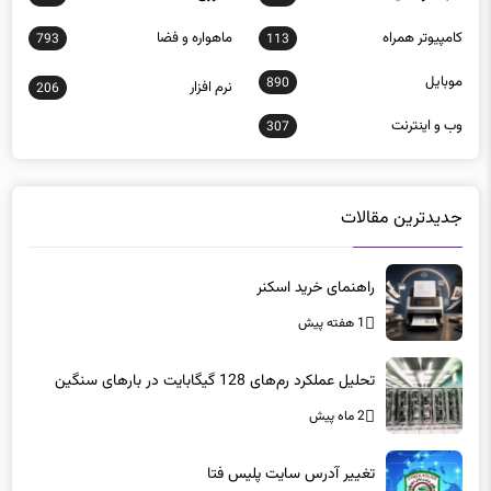
كامپيوتر همراه
ماهواره و فضا
793
113
موبايل
890
نرم افزار
206
وب و اينترنت
307
جدیدترین مقالات
راهنمای خرید اسکنر
1 هفته پیش
تحلیل عملکرد رم‌های 128 گیگابایت در بارهای سنگین
2 ماه پیش
تغییر آدرس سایت پلیس فتا