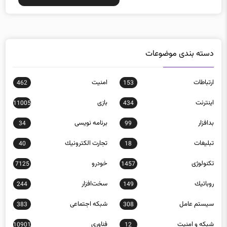
دسته بندی موضوعات
ارتباطات
امنيت
462
153
اينترنت
بازی
11005
434
بدافزار
برنامه نويسی
34
99
تبلیغات
تجارت الكترونيك
40
18
تکنولوژی
خودرو
7125
1457
روباتيك
سخت‌افزار
244
149
سيستم عامل
شبكه اجتماعی
383
308
شبكه و امنيت
فناوری
10901
12