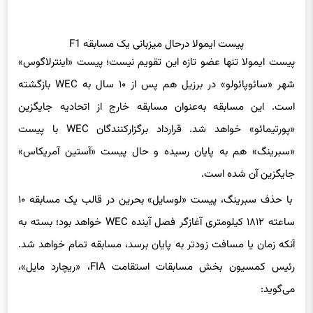
پیست ایمولا درحال میزبانی یک مسابقه F1
پیست ایمولا تنها عضو تازه این تقویم نیست؛ پیست «اینترلاگوس»
شهر «سائوپائولو» در برزیل هم پس از ۱۰ سال به WEC بازگشته
است. این مسابقه به‌عنوان مسابقه خارج از اتحادیه جایگزین
«پورتیمائو» خواهد شد. قرارداد برگزارکنندگان WEC با پیست
«سبرینگ» هم به پایان رسیده و حال پیست «آستین آمریکاس»
جایگزین آن شده است.
با حذف سبرینگ، پیست «لوسایل» بحرین در قالب یک مسابقه ۱۰
ساعته ۱۸۱۲ کیلومتری آغازگر فصل آینده WEC خواهد بود؛ بسته به
آنکه زمان یا مسافت زودتر به پایان برسد، مسابقه تمام خواهد شد.
رئیس کمسیون بخش مسابقات استقامت FIA، «ریچارد مایل»،
می‌گوید: