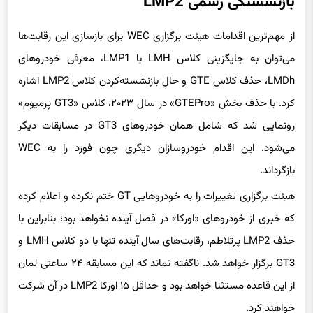
بازنشستگی رسمی LMP2
از مهم‌ترین اقدامات هیئت برگزاری WEC برای بازسازی این رقابت‌ها
می‌توان به جایگزینی کلاس LMH با LMP1، معرفی خودروهای
LMDh، حذف کلاس GTE و حال بازنشسته‌کردن کلاس LMP2 اشاره
کرد. با حذف بخش «GTEPro» در سال ۲۰۲۳، کلاس «GT3 پرمیوم»
رونمایی شد که شامل همان خودروهای GT3 در مسابقات دیگر
می‌شود. این اقدام خودروسازان دیگری چون فورد را به WEC
بازگرداند.
هیئت برگزاری تغییرات را به خودروهایی GT ختم نکرده و اعلام کرده
که خبری از خودروهای «اورکا» در فصل آینده نخواهد بود؛ بنابراین با
حذف LMP2 پرتلاطم، رقابت‌های سال آینده تنها با دو کلاس LMH و
GT3 برگزار خواهد شد. ناگفته نماند که این مسابقه ۲۴ ساعتی لمان
از این قاعده مستثنا خواهد بود و حداقل ۱۵ اورکا LMP2 در آن شرکت
خواهند کرد.