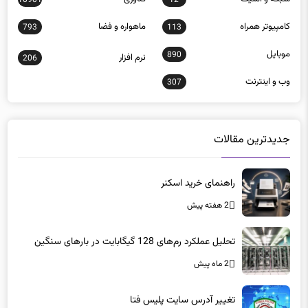
كامپيوتر همراه
ماهواره و فضا
793
113
موبايل
890
نرم افزار
206
وب و اينترنت
307
جدیدترین مقالات
راهنمای خرید اسکنر
2 هفته پیش
تحلیل عملکرد رم‌های 128 گیگابایت در بارهای سنگین
2 ماه پیش
تغییر آدرس سایت پلیس فتا