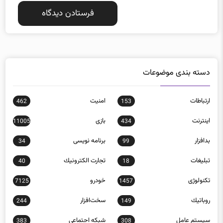
دسته بندی موضوعات
ارتباطات
امنيت
462
153
اينترنت
بازی
11005
434
بدافزار
برنامه نويسی
34
99
تبلیغات
تجارت الكترونيك
40
18
تکنولوژی
خودرو
7125
1457
روباتيك
سخت‌افزار
244
149
سيستم عامل
شبكه اجتماعی
383
308