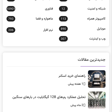
شبكه و امنيت
فناوری
10901
12
كامپيوتر همراه
ماهواره و فضا
793
113
موبايل
890
نرم افزار
206
وب و اينترنت
307
جدیدترین مقالات
راهنمای خرید اسکنر
1 هفته پیش
تحلیل عملکرد رم‌های 128 گیگابایت در بارهای سنگین
2 ماه پیش