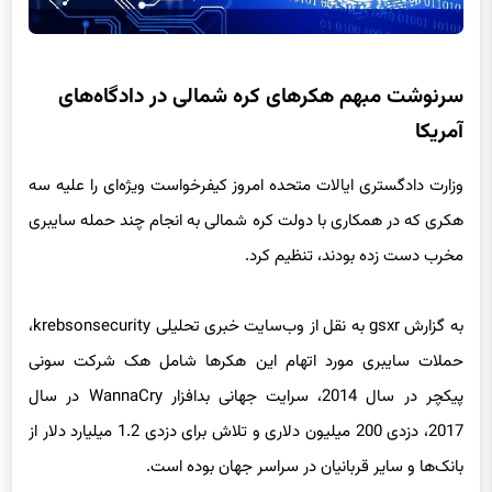
سرنوشت مبهم هکرهای کره شمالی در دادگاه‌های
آمریکا
وزارت دادگستری ایالات متحده امروز کیفرخواست ویژه‌ای را علیه سه
هکری که در همکاری با دولت کره شمالی به انجام چند حمله سایبری
مخرب دست زده بودند، تنظیم کرد.
به گزارش gsxr به نقل از وب‌سایت خبری تحلیلی krebsonsecurity،
حملات سایبری مورد اتهام این هکرها شامل هک شرکت سونی
پیکچر در سال 2014، سرایت جهانی بدافزار WannaCry در سال
2017، دزدی 200 میلیون دلاری و تلاش برای دزدی 1.2 میلیارد دلار از
بانک‌ها و سایر قربانیان در سراسر جهان بوده است.
محققان وزارت دادگستری، سرویس مخفی و وزارت امنیت داخلی