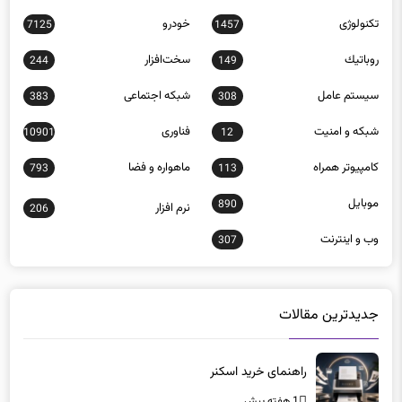
روباتيك
سخت‌افزار
244
149
سيستم عامل
شبكه اجتماعی
383
308
شبكه و امنيت
فناوری
10901
12
كامپيوتر همراه
ماهواره و فضا
793
113
موبايل
890
نرم افزار
206
وب و اينترنت
307
جدیدترین مقالات
راهنمای خرید اسکنر
1 هفته پیش
تحلیل عملکرد رم‌های 128 گیگابایت در بارهای سنگین