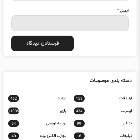
دسته بندی موضوعات
ارتباطات
امنيت
462
153
اينترنت
بازی
11005
434
بدافزار
برنامه نويسی
34
99
تبلیغات
تجارت الكترونيك
40
18
تکنولوژی
خودرو
7125
1457