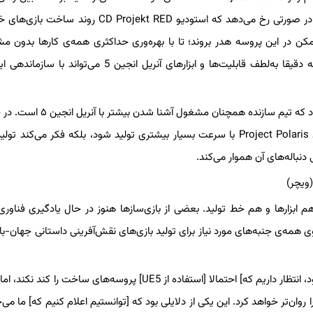
اولین و سومین قسمت آن تنها ۶ سال فاصله باشد. این اتفاق فقط در صورتی رخ می‌دهد که استودیو D Projekt RED
ن در این پروسه هدر بروند؛ تا با بهره‌وری حداکثری همه‌ی کارها بدون م
سریع‌ترین زمان ممکن انجام شوند. حالا سی‌دی پراجکت می‌گوید که دقیقا به‌لطف قابلیت‌ها و ابزارهای آنریل انجین 5 م
، مدیرعامل شرکت لهستانی سی‌دی پراجکت توضیح داد که تیم سازنده همچنان مش
او انتظار ندارد که استفاده از موتور بازی‌سازی UE5 کاری کند که خود Project Polaris با سرعت بسیار بیشتری تولید شود، بلکه فکر می‌
زارها و هم خط تولید. بعضی از بازی‌سازها هنوز در حال یادگیری فناوری 
 5] هستند و همزمان تیم‌هایی وجود دارند که با شرکت Epic روی همه‌ی جنبه‌های مورد نیاز برای تولید بازی‌های نقش‌آفرینی داستانی جهان
بدون شک برای اولین پروژه [که توسط ما با آنریل انجین 5 تولید می‌شود، انتظار داریم که] احتمالا [استفاده از UE5] پروسه‌های ساخت 
روان‌تر خواهد کرد. این یکی از دلایلی بود که [توانستیم اعلام کنیم که] ما می‌