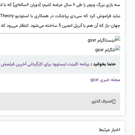
سه بازی بزرگ ویچر را طی ۶ سال عرضه کنیم؛ [دوران ۶ساله‌ای] که با انتشار Polaris یا همان ویچر ۴ شروع می‌شود».
جهان-باز که آن هم با آنریل انجین 5 ساخته می‌شود. انتظار می‌رود که ریمیک اولین بازی The Witcher، پس از بازی ویچر ۴ به‌دست گیمرها برسد.
حتما بخوانید :
برنامه کلینت ایستوود برای کارگردانی آخرین فیلمش با
مجله خبری gsxr
اشتراک گذاری
اخبار مرتبط