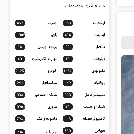
دسته بندی موضوعات
ارتباطات
امنيت
462
153
اينترنت
بازی
11005
434
بدافزار
برنامه نويسی
34
99
تبلیغات
تجارت الكترونيك
40
18
تکنولوژی
خودرو
7125
1457
روباتيك
سخت‌افزار
244
149
سيستم عامل
شبكه اجتماعی
383
308
شبكه و امنيت
فناوری
10901
12
كامپيوتر همراه
ماهواره و فضا
793
113
موبايل
890
نرم افزار
206