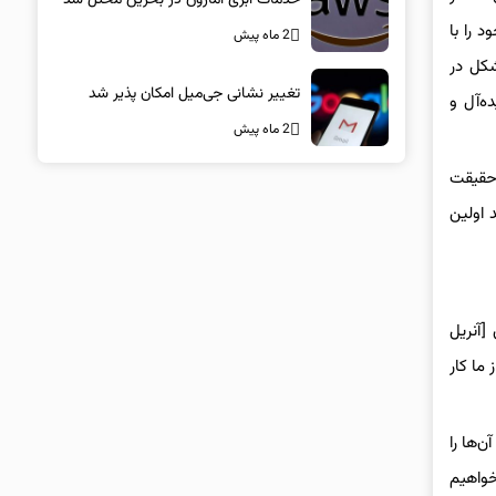
C روند ساخت بازی‌های خود را با
2 ماه پیش
شکل در
تغییر نشانی جی‌میل امکان پذیر شد
ی‌تواند با سازماندهی ایده‌آل و
2 ماه پیش
غول آشنا شدن بیشتر با آنریل انجین ۵ است. در حقیقت
کند تولید اولین
[آنریل
-باز ما کار
را کند نکند، اما آن‌ها را
خواهیم