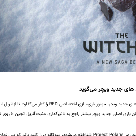
موتور بازی‌سازی پرطرفدار شرکت Epic Games بهره ببرد. حالا سازندگان 
سی‌دی پراجکت می‌خواهد این بازی The Witcher که فعلا فقط با اسم رمز Project Polaris شناخته می‌شود، سه‌گانه‌ای را کلید بزند که