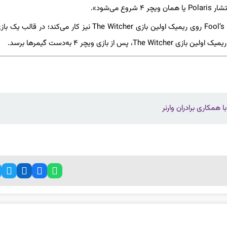
نباید فراموش کرد که سی‌دی پراجکت در همکاری با استودیو Fool’s Theory روی ریمیک اولین بازی The Witcher نیز کار می‌ک
 همکاری برادران وارنر