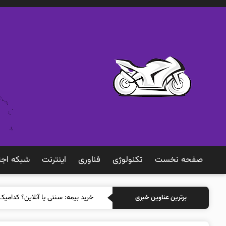
صفحه نخست
تکنولوژی
فناوری
اينترنت
شبكه اجت
خرید بیمه: سنتی
برترین عناوین خبری