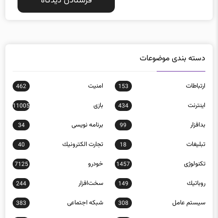
دسته بندی موضوعات
ارتباطات
امنيت
462
153
اينترنت
بازی
11005
434
بدافزار
برنامه نويسی
34
99
تبلیغات
تجارت الكترونيك
40
18
تکنولوژی
خودرو
7125
1457
روباتيك
سخت‌افزار
244
149
سيستم عامل
شبكه اجتماعی
383
308