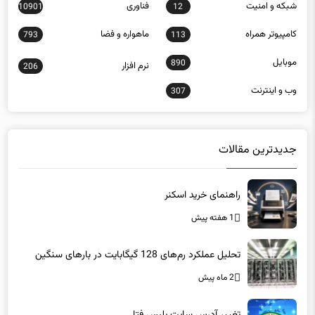
شبكه و امنيت
فناوری
10901
12
كامپيوتر همراه
ماهواره و فضا
793
113
موبايل
890
نرم افزار
206
وب و اينترنت
307
جدیدترین مقالات
راهنمای خرید اسکنر
1 هفته پیش
تحلیل عملکرد رم‌های 128 گیگابایت در بارهای سنگین
2 ماه پیش
تغییر آدرس سایت پلیس فتا