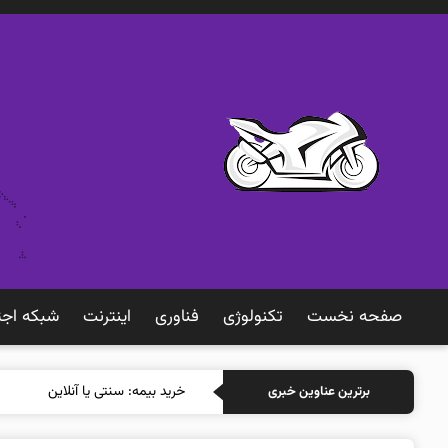
صفحه نخست
تکنولوژی
فناوری
اينترنت
شبكه اجت
خرید بیمه: سنتی یا آنلاین؟ کدامی
برترین عناوین خبری