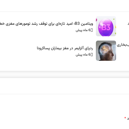
ویتامین B3؛ امید تازه‌ای برای توقف رشد تومورهای مغزی خطرناک
6 ماه پیش
س-آام‌جی: شاسی‌بلندهای ۱۰۰۰ اسب‌بخاری
ردپای آلزایمر در مغز بیماران پساکرونا
6 ماه پیش
د
*