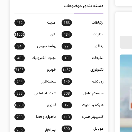
دسته بندی موضوعات
ارتباطات
امنيت
462
153
اينترنت
بازی
11005
434
بدافزار
برنامه نويسی
34
99
تبلیغات
تجارت الكترونيك
40
18
تکنولوژی
خودرو
7125
1457
روباتيك
سخت‌افزار
244
149
سيستم عامل
شبكه اجتماعی
383
308
شبكه و امنيت
فناوری
10901
12
كامپيوتر همراه
ماهواره و فضا
793
113
موبايل
890
نرم افزار
206