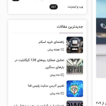
وب و اينترنت
307
جدیدترین مقالات
راهنمای خرید اسکنر
1 هفته پیش
تحلیل عملکرد رم‌های 128 گیگابایت در
بارهای سنگین
2 ماه پیش
تغییر آدرس سایت پلیس فتا
2 ماه پیش
گوشی پزشکی که در سال ۱۸۱۶ میلادی (۱۱۹۵ خورشیدی) اختراع شد، برای نخستین بار امکان شنیدن اصوات داخلی بدن بیمار را فراهم کرد. اکنون، پس از ۲۰۹
خدمات ابری آمازون در بحرین مختل شد