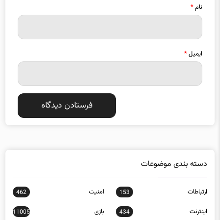
نام
*
ایمیل
*
دسته بندی موضوعات
ارتباطات
امنيت
462
153
اينترنت
بازی
11005
434