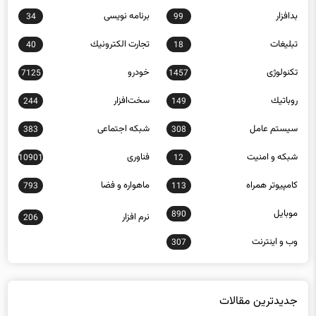
بدافزار
برنامه نويسی
34
99
تبلیغات
تجارت الكترونيك
40
18
تکنولوژی
خودرو
7125
1457
روباتيك
سخت‌افزار
244
149
سيستم عامل
شبكه اجتماعی
383
308
شبكه و امنيت
فناوری
10901
12
كامپيوتر همراه
ماهواره و فضا
793
113
موبايل
890
نرم افزار
206
وب و اينترنت
307
جدیدترین مقالات