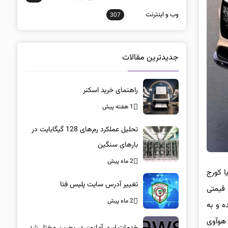
وب و اينترنت
307
جدیدترین مقالات
راهنمای خرید اسکنر
1 هفته پیش
تحلیل عملکرد رم‌های 128 گیگابایت در
بارهای سنگین
2 ماه پیش
 خود، وویا کورج
تغییر آدرس سایت پلیس فتا
لف و با بازه قیمتی
2 ماه پیش
ه پلتفرم پیشرفته ۸۰۰ ولتی ساخته شده و به
 سامانه رانندگی هوشمند هوآوی
خدمات ابری آمازون در بحرین مختل شد