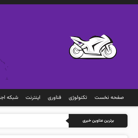
صفحه نخست
تکنولوژی
فناوری
اينترنت
شبكه اجت
خرید بیمه: سنت
برترین عناوین خبری