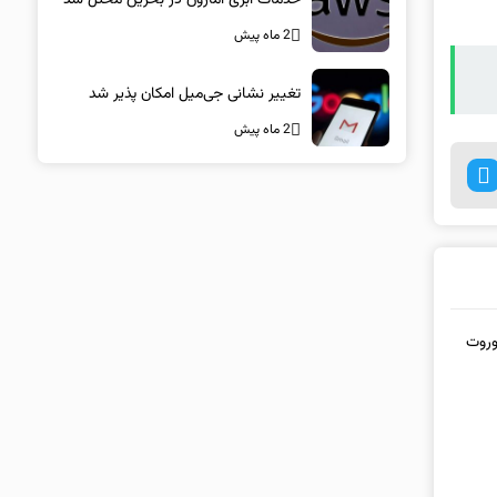
2 ماه پیش
تغییر نشانی جی‌میل امکان پذیر شد
2 ماه پیش
توربو S جدید یا کوروت