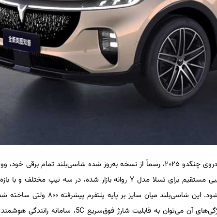
شرکت وویا، برند زیرمجموعه گروه دانگ‌فنگ در آستانه نمایشگاه خودروی چنگدو ۲۰۲۵، رسماً از نسخه به‌روز شده شاسی‌بلند تمام برقی
(Voyah Courage)، رونمایی کرده است. این خودرو که به‌عنوان رقیبی مستقیم برای تسلا مدل Y روانه بازار شده، در سه تیپ مخت
۲۰۲,۹۰۰ تا ۲۴۲,۹۰۰ یوان (معادل ۲۸,۲۰۰ تا ۳۳,۸۰۰ دلار) عرضه می‌شود. این شاسی‌بلند میان سایز بر پای
مجموعه‌ای از فناوری‌های برجسته مجهز است. ازجمله مهم‌ترین ویژگی‌های آن می‌توان به قابلیت شارژ فوق‌سریع 5C،