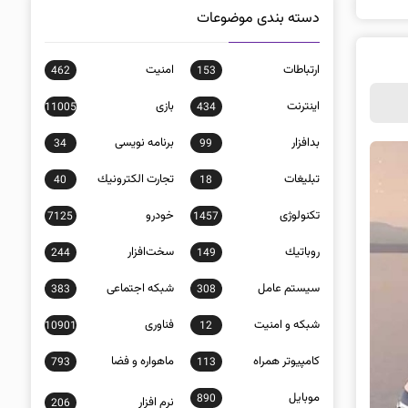
دسته بندی موضوعات
ارتباطات
امنيت
462
153
اينترنت
بازی
11005
434
بدافزار
برنامه نويسی
34
99
تبلیغات
تجارت الكترونيك
40
18
تکنولوژی
خودرو
7125
1457
روباتيك
سخت‌افزار
244
149
سيستم عامل
شبكه اجتماعی
383
308
شبكه و امنيت
فناوری
10901
12
كامپيوتر همراه
ماهواره و فضا
793
113
موبايل
890
نرم افزار
206