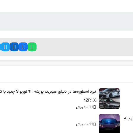
نبرد اسطوره‌ها در دنیای هیبرید، پورشه ۹۱۱ 
ZR1X؟
11 ماه پیش
بر پایه
11 ماه پیش