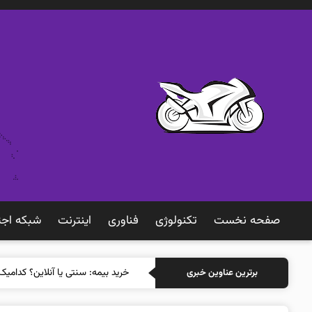
صفحه نخست
تکنولوژی
فناوری
اينترنت
شبكه اجت
خرید بی
برترین عناوین خبری