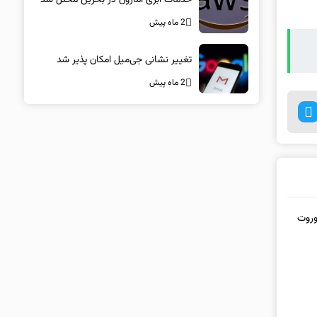
2 ماه پیش
تغییر نشانی جی‌میل امکان پذیر شد
2 ماه پیش
توربو S جدید یا کوروت