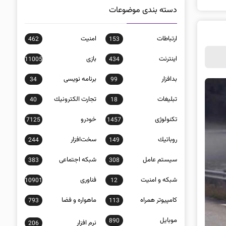
دسته بندی موضوعات
ارتباطات
امنيت
462
153
اينترنت
بازی
11005
434
بدافزار
برنامه نويسی
34
99
تبلیغات
تجارت الكترونيك
40
18
تکنولوژی
خودرو
7125
1457
روباتيك
سخت‌افزار
244
149
سيستم عامل
شبكه اجتماعی
383
308
شبكه و امنيت
فناوری
10901
12
كامپيوتر همراه
ماهواره و فضا
793
113
موبايل
890
نرم افزار
206