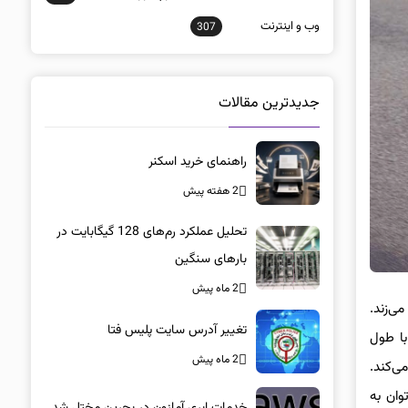
وب و اينترنت
307
جدیدترین مقالات
راهنمای خرید اسکنر
2 هفته پیش
تحلیل عملکرد رم‌های 128 گیگابایت در
بارهای سنگین
2 ماه پیش
می‌زند.
تغییر آدرس سایت پلیس فتا
با طول
2 ماه پیش
وی می‌کند.
 می‌توان به
خدمات ابری آمازون در بحرین مختل شد