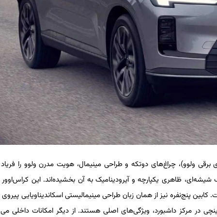
به خودروهای برقی ولوو)، چراغ‌های دوتکه و طراحی مینیمال، هویت مدرن ولوو را فریاد 
یشه‌ای، ظاهری یکپارچه و آیرودینامیک به آن بخشیده‌اند. این کراس‌اوور 
ود ۱۳.۷ سانتی‌متر از شاسی‌بلند XC90 کوتاه‌تر است. کابین پنج‌نفره نیز از همان زبان طراحی مینیمالیستی اسکاندیناویایی پیر
نمایشگر ۱۲.۳ اینچی پشت فرمان و یک نمایشگر لمسی ۱۵.۴ اینچی در مرکز داشبورد، ویژگی‌های اصلی هستند. از دیگر امکانات داخلی